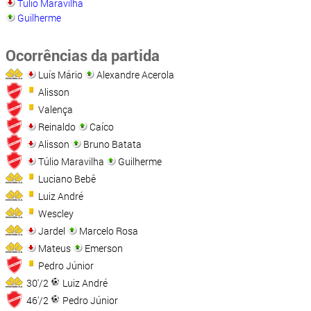
Túlio Maravilha
Guilherme
Ocorrências da partida
Luís Mário
Alexandre Acerola
Alisson
Valença
Reinaldo
Caíco
Alisson
Bruno Batata
Túlio Maravilha
Guilherme
Luciano Bebê
Luiz André
Wescley
Jardel
Marcelo Rosa
Mateus
Emerson
Pedro Júnior
30'/2
Luiz André
46'/2
Pedro Júnior