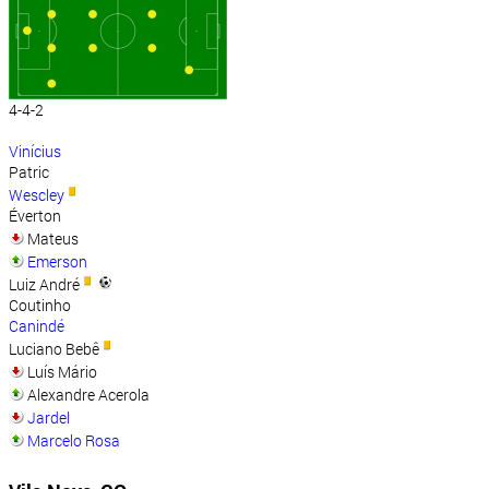
4-4-2
Vinícius
Patric
Wescley
Éverton
Mateus
Emerson
Luiz André
Coutinho
Canindé
Luciano Bebê
Luís Mário
Alexandre Acerola
Jardel
Marcelo Rosa