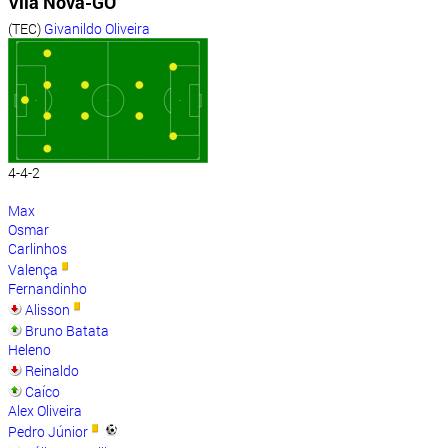
Vila Nova-GO
(TEC)
Givanildo Oliveira
4-4-2
Max
Osmar
Carlinhos
Valença
Fernandinho
Alisson
Bruno Batata
Heleno
Reinaldo
Caíco
Alex Oliveira
Pedro Júnior