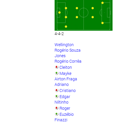
4-4-2
Wellington
Rogério Souza
Jones
Rogério Corrêa
Cleiton
Mayke
Airton Fraga
Adriano
Cristiano
Edgar
Niltinho
Roger
Euzébio
Finazzi