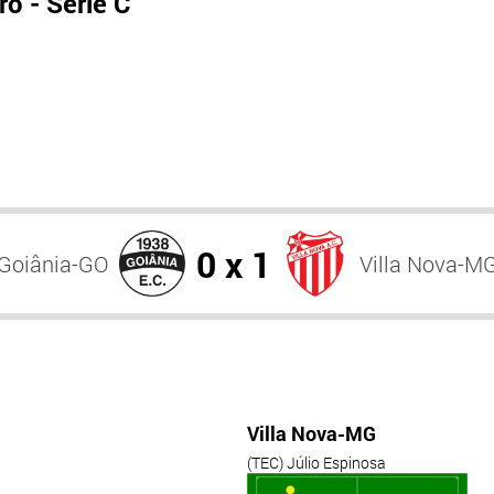
o - Série C
0 x 1
Goiânia-GO
Villa Nova-M
Villa Nova-MG
(TEC) Júlio Espinosa