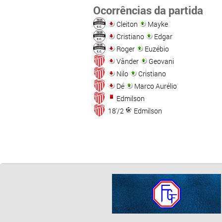
Ocorrências da partida
Cleiton
Mayke
Cristiano
Edgar
Roger
Euzébio
Vânder
Geovani
Nilo
Cristiano
Dé
Marco Aurélio
Edmilson
18'/2
Edmilson