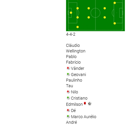
4-4-2
Cláudio
Wellington
Pablo
Fabrício
Vânder
Geovani
Paulinho
Tau
Nilo
Cristiano
Edmilson
Dé
Marco Aurélio
André