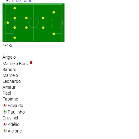
(TEC)
Luiz Dário
4-4-2
Ângelo
Marcelo Roriz
Sandro
Marcelo
Leonardo
Amauri
Pael
Fabinho
Edvaldo
Paulinho
Cruvinel
Adélio
Alcione