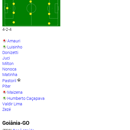
4-2-4
Amauri
Luisinho
Donizetti
Juci
Milton
Nonoca
Matinha
Pastoril
Píter
Maizena
Humberto Caçapava
Valdir Lima
Zezé
Goiânia-GO