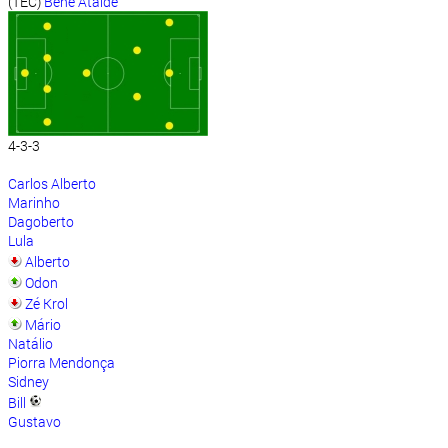
(TEC)
Benê Ataíde
4-3-3
Carlos Alberto
Marinho
Dagoberto
Lula
Alberto
Odon
Zé Krol
Mário
Natálio
Piorra Mendonça
Sidney
Bill
Gustavo