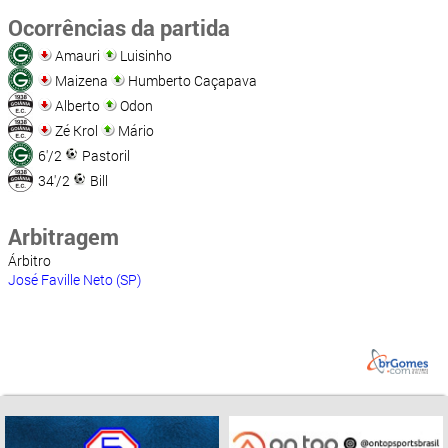
Ocorrências da partida
Amauri
Luisinho
Maizena
Humberto Caçapava
Alberto
Odon
Zé Krol
Mário
6'/2
Pastoril
34'/2
Bill
Arbitragem
Árbitro
José Faville Neto (SP)