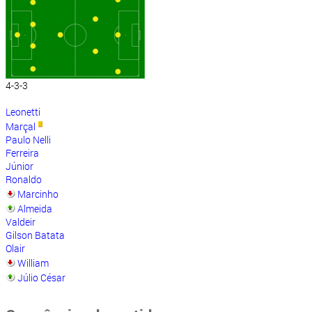
4-3-3
Leonetti
Marçal
Paulo Nelli
Ferreira
Júnior
Ronaldo
Marcinho
Almeida
Valdeir
Gilson Batata
Olair
William
Júlio César