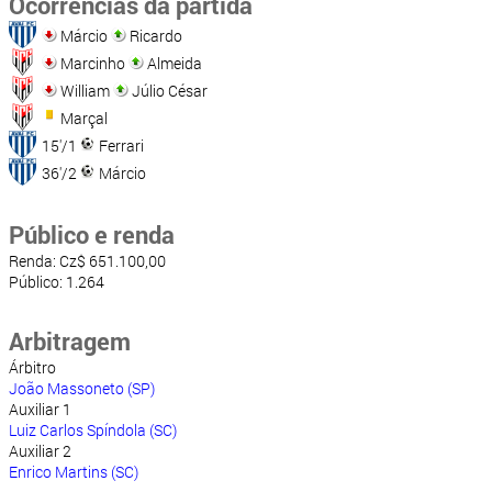
Ocorrências da partida
Márcio
Ricardo
Marcinho
Almeida
William
Júlio César
Marçal
15'/1
Ferrari
36'/2
Márcio
Público e renda
Renda: Cz$ 651.100,00
Público: 1.264
Arbitragem
Árbitro
João Massoneto (SP)
Auxiliar 1
Luiz Carlos Spíndola (SC)
Auxiliar 2
Enrico Martins (SC)