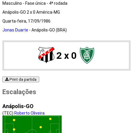
Masculino - Fase única - 4ª rodada
Anápolis-GO 2 x 0 América-MG
Quarta-feira, 17/09/1986
Jonas Duarte
- Anápolis-GO (BRA)
2 x 0
Print da partida
Escalações
Anápolis-GO
(TEC)
Roberto Oliveira