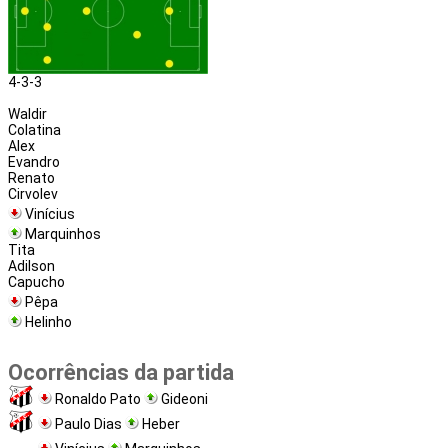
4-3-3
Waldir
Colatina
Alex
Evandro
Renato
Cirvolev
Vinícius
Marquinhos
Tita
Adilson
Capucho
Pêpa
Helinho
Ocorrências da partida
Ronaldo Pato
Gideoni
Paulo Dias
Heber