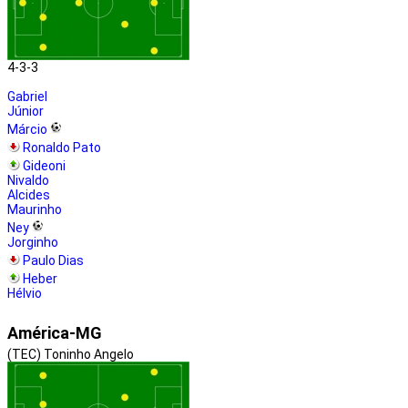
4-3-3
Gabriel
Júnior
Márcio
Ronaldo Pato
Gideoni
Nivaldo
Alcides
Maurinho
Ney
Jorginho
Paulo Dias
Heber
Hélvio
América-MG
(TEC) Toninho Angelo