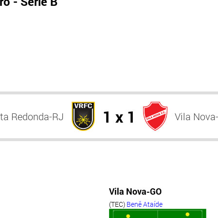
o - Série B
1 x 1
lta Redonda-RJ
Vila Nova
Vila Nova-GO
(TEC)
Benê Ataíde