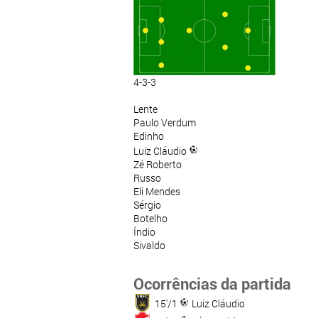
4-3-3
Lente
Paulo Verdum
Edinho
Luiz Cláudio
Zé Roberto
Russo
Eli Mendes
Sérgio
Botelho
Índio
Sivaldo
Ocorrências da partida
15'/1
Luiz Cláudio