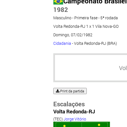
Campeonato Brasileir
1982
Masculino - Primeira fase - 5ª rodada
Volta Redonda-RJ 1 x 1 Vila Nova-GO
Domingo, 07/02/1982
Cidadania
- Volta Redonda-RJ (BRA)
Vo
Print da partida
Escalações
Volta Redonda-RJ
(TEC)
Jorge Vitório