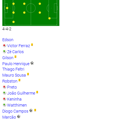
4-4-2
Edson
Victor Ferraz
Zé Carlos
Gilson
Paulo Henrique
Thiago Feltri
Mauro Sousa
Robston
Preto
João Guilherme
Keninha
Watthimen
Diogo Campos
Marcão