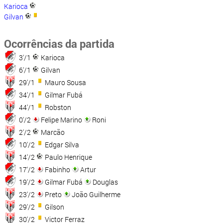
Karioca
Gilvan
Ocorrências da partida
3'/1
Karioca
6'/1
Gilvan
29'/1
Mauro Sousa
34'/1
Gilmar Fubá
44'/1
Robston
0'/2
Felipe Marino
Roni
2'/2
Marcão
10'/2
Edgar Silva
14'/2
Paulo Henrique
17'/2
Fabinho
Artur
19'/2
Gilmar Fubá
Douglas
23'/2
Preto
João Guilherme
29'/2
Gilson
30'/2
Victor Ferraz