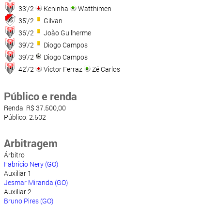
33'/2
Keninha
Watthimen
35'/2
Gilvan
36'/2
João Guilherme
39'/2
Diogo Campos
39'/2
Diogo Campos
42'/2
Victor Ferraz
Zé Carlos
Público e renda
Renda: R$ 37.500,00
Público: 2.502
Arbitragem
Árbitro
Fabrício Nery (GO)
Auxiliar 1
Jesmar Miranda (GO)
Auxiliar 2
Bruno Pires (GO)