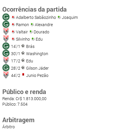
Ocorrências da partida
Adalberto Sabãozinho
Joaquim
Ramon
Alexandre
Valtair
Dourado
Silvinho
Edu
14'/1
Brás
30'/1
Washington
17'/2
Edu
28'/2
Gilson Jáder
44'/2
Junio Pezão
Público e renda
Renda: Cr$ 1.813.000,00
Público: 7.504
Arbitragem
Árbitro