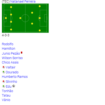
(TEC)
Natanael Ferreira
4-3-3
Rodolfo
Hamilton
Junio Pezão
Wilson Sorriso
Chico Assis
Valtair
Dourado
Humberto Ramos
Silvinho
Edu
Tonhão
Tatau
Vânio