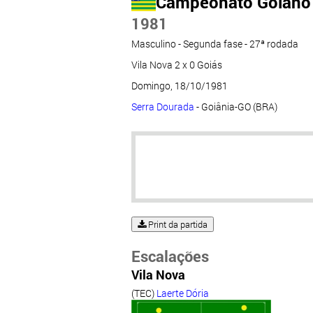
Campeonato Goiano
1981
Masculino - Segunda fase - 27ª rodada
Vila Nova 2 x 0 Goiás
Domingo, 18/10/1981
Serra Dourada
- Goiânia-GO (BRA)
Print da partida
Escalações
Vila Nova
(TEC)
Laerte Dória