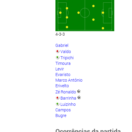
4-3-3
Gabriel
Valdo
Tripichi
Timoura
Levir
Evaristo
Marco Antônio
Erivelto
Zé Ronaldo
Barrinha
Luizinho
Campos
Bugre
Ocorrências da partida