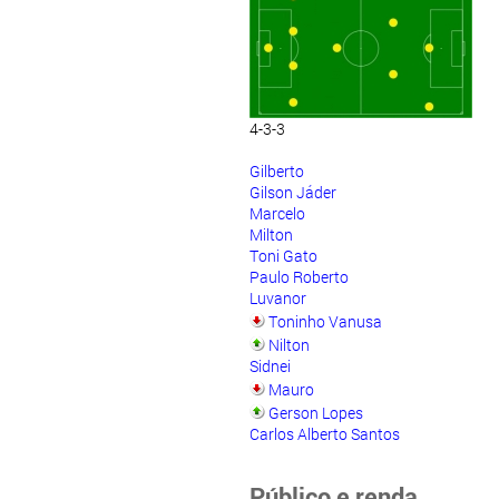
4-3-3
Gilberto
Gilson Jáder
Marcelo
Milton
Toni Gato
Paulo Roberto
Luvanor
Toninho Vanusa
Nilton
Sidnei
Mauro
Gerson Lopes
Carlos Alberto Santos
Público e renda