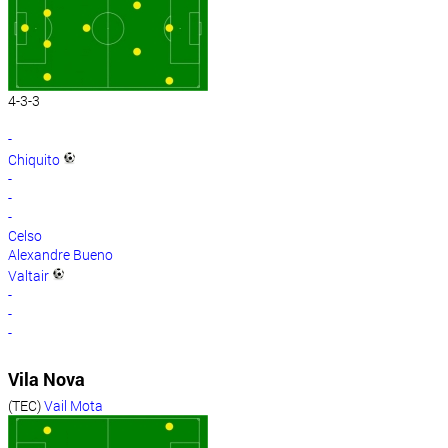
4-3-3
-
Chiquito
-
-
-
Celso
Alexandre Bueno
Valtair
-
-
-
Vila Nova
(TEC)
Vail Mota