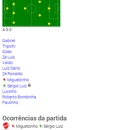
4-3-3
Gabriel
Tripichi
Góes
Zé Luís
Valdo
Luíz Dário
Zé Ronaldo
Miguelzinho
Sérgio Luiz
Lucinho
Roberto Bombinha
Paulinho
Ocorrências da partida
Miguelzinho
Sérgio Luiz