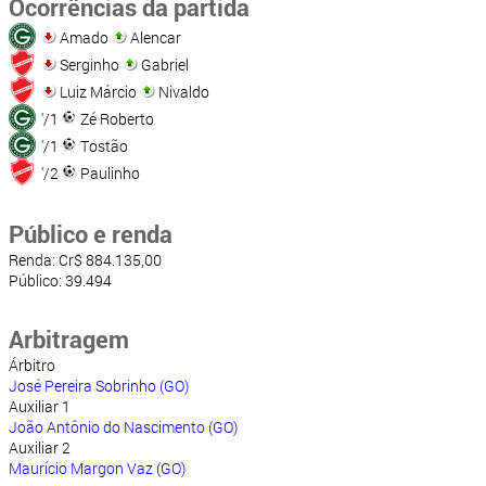
Ocorrências da partida
Amado
Alencar
Serginho
Gabriel
Luiz Márcio
Nivaldo
'/1
Zé Roberto
'/1
Tostão
'/2
Paulinho
Público e renda
Renda: Cr$ 884.135,00
Público: 39.494
Arbitragem
Árbitro
José Pereira Sobrinho (GO)
Auxiliar 1
João Antônio do Nascimento (GO)
Auxiliar 2
Maurício Margon Vaz (GO)