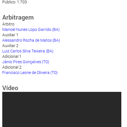
Público: 1.703
Arbitragem
Árbitro
Manoel Nunes Lopo Garrido (BA)
Auxiliar 1
Alessandro Rocha de Matos (BA)
Auxiliar 2
Luiz Carlos Silva Teixeira (BA)
Adicional 1
Jânio Pires Gonçalves (TO)
Adicional 2
Francisco Leone de Oliveira (TO)
Vídeo