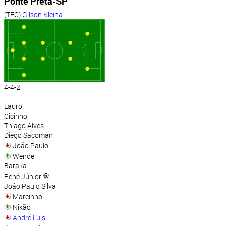
Ponte Preta-SP
(TEC)
Gilson Kleina
4-4-2
Lauro
Cicinho
Thiago Alves
Diego Sacoman
João Paulo
Wendel
Baraka
Renê Júnior
João Paulo Silva
Marcinho
Nikão
André Luis