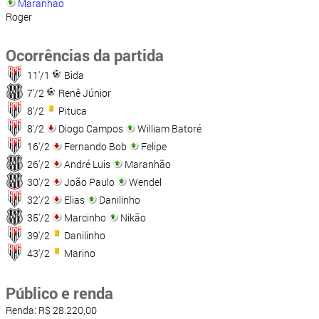
Maranhão
Roger
Ocorrências da partida
11'/1
Bida
7'/2
Renê Júnior
8'/2
Pituca
8'/2
Diogo Campos
William Batoré
16'/2
Fernando Bob
Felipe
26'/2
André Luis
Maranhão
30'/2
João Paulo
Wendel
32'/2
Elias
Danilinho
35'/2
Marcinho
Nikão
39'/2
Danilinho
43'/2
Marino
Público e renda
Renda: R$ 28.220,00