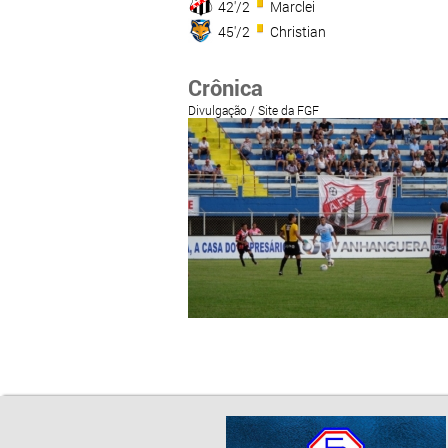
42'/2
Marclei
45'/2
Christian
Crônica
Divulgação / Site da FGF