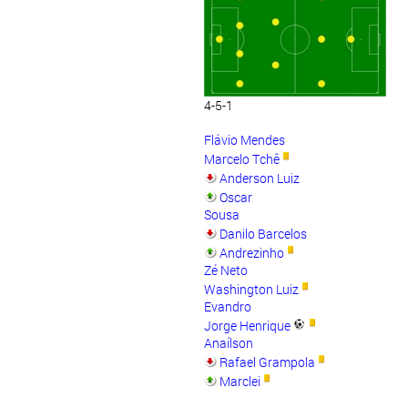
4-5-1
Flávio Mendes
Marcelo Tchê
Anderson Luiz
Oscar
Sousa
Danilo Barcelos
Andrezinho
Zé Neto
Washington Luiz
Evandro
Jorge Henrique
Anaílson
Rafael Grampola
Marclei