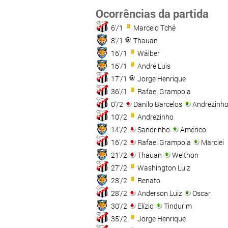
Ocorrências da partida
6'/1
Marcelo Tchê
8'/1
Thauan
16'/1
Wálber
16'/1
André Luis
17'/1
Jorge Henrique
36'/1
Rafael Grampola
0'/2
Danilo Barcelos
Andrezinh
10'/2
Andrezinho
14'/2
Sandrinho
Américo
16'/2
Rafael Grampola
Marclei
21'/2
Thauan
Welthon
27'/2
Washington Luiz
28'/2
Renato
28'/2
Anderson Luiz
Oscar
30'/2
Elízio
Tindurim
35'/2
Jorge Henrique