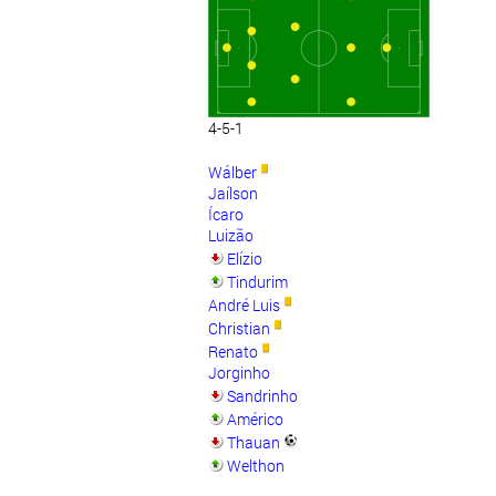
4-5-1
Wálber
Jaílson
Ícaro
Luizão
Elízio
Tindurim
André Luis
Christian
Renato
Jorginho
Sandrinho
Américo
Thauan
Welthon