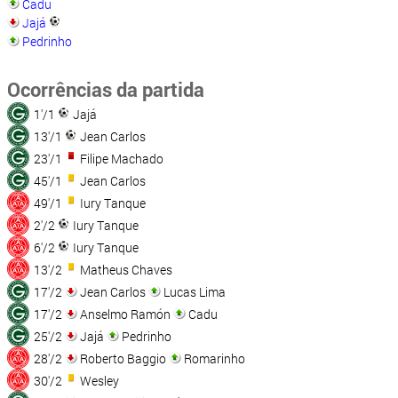
Cadu
Jajá
Pedrinho
Ocorrências da partida
1'/1
Jajá
13'/1
Jean Carlos
23'/1
Filipe Machado
45'/1
Jean Carlos
49'/1
Iury Tanque
2'/2
Iury Tanque
6'/2
Iury Tanque
13'/2
Matheus Chaves
17'/2
Jean Carlos
Lucas Lima
17'/2
Anselmo Ramón
Cadu
25'/2
Jajá
Pedrinho
28'/2
Roberto Baggio
Romarinho
30'/2
Wesley