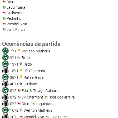
Otero
Laquintana
Guilherme
Pedrinho
Wendel Silva
Julio Furch
Ocorrências da partida
7'/1
Welliton Matheus
9'/1
Rildo
13'/1
Rildo
18'/1
JP Chermont
35'/1
Rafael Gava
40'/1
Giuliano
0'/2
Edu
Thiago Galhardo
0'/2
JP Chermont
Rodrigo Ferreira
0'/2
Otero
Laquintana
16'/2
Welliton Matheus
20'/2
Wendel Silva
Julio Furch