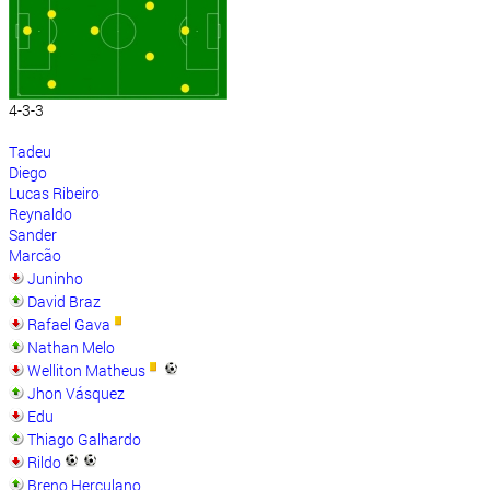
4-3-3
Tadeu
Diego
Lucas Ribeiro
Reynaldo
Sander
Marcão
Juninho
David Braz
Rafael Gava
Nathan Melo
Welliton Matheus
Jhon Vásquez
Edu
Thiago Galhardo
Rildo
Breno Herculano