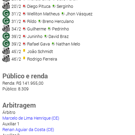
20'/2
Diego Pituca
Serginho
31'/2
Welliton Matheus
Jhon Vásquez
31'/2
Rildo
Breno Herculano
34'/2
Guilherme
Pedrinho
39'/2
Juninho
David Braz
39'/2
Rafael Gava
Nathan Melo
45'/2
João Schmidt
46'/2
Rodrigo Ferreira
Público e renda
Renda: R$ 141.955,00
Público: 8.309
Arbitragem
Árbitro
Marcelo de Lima Henrique (CE)
Auxiliar 1
Renan Aguiar da Costa (CE)