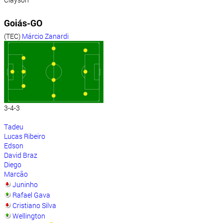
Goiás-GO
(TEC)
Márcio Zanardi
3-4-3
Tadeu
Lucas Ribeiro
Edson
David Braz
Diego
Marcão
Juninho
Rafael Gava
Cristiano Silva
Wellington