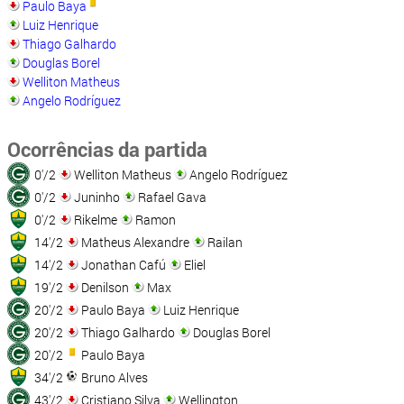
Paulo Baya
Luiz Henrique
Thiago Galhardo
Douglas Borel
Welliton Matheus
Angelo Rodríguez
Ocorrências da partida
0'/2
Welliton Matheus
Angelo Rodríguez
0'/2
Juninho
Rafael Gava
0'/2
Rikelme
Ramon
14'/2
Matheus Alexandre
Railan
14'/2
Jonathan Cafú
Eliel
19'/2
Denilson
Max
20'/2
Paulo Baya
Luiz Henrique
20'/2
Thiago Galhardo
Douglas Borel
20'/2
Paulo Baya
34'/2
Bruno Alves
43'/2
Cristiano Silva
Wellington