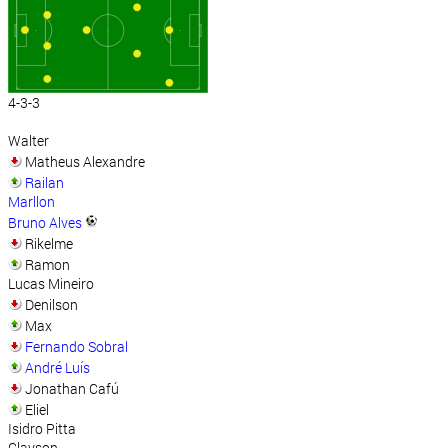
4-3-3
Walter
Matheus Alexandre
Railan
Marllon
Bruno Alves
Rikelme
Ramon
Lucas Mineiro
Denilson
Max
Fernando Sobral
André Luís
Jonathan Cafú
Eliel
Isidro Pitta
Clayson