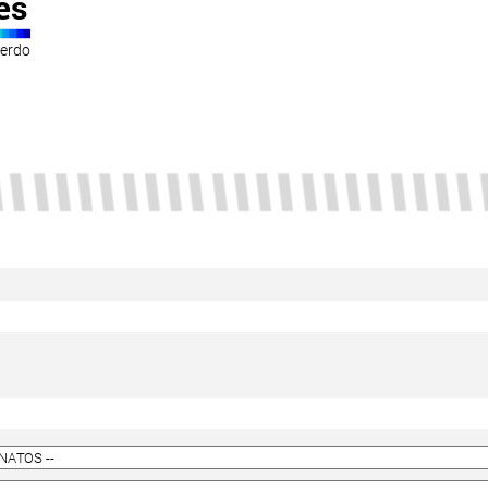
ês
uerdo