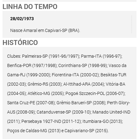
LINHA DO TEMPO
28/02/1973
Nasce Amaral em Capivari-SP (BRA).
HISTÓRICO
Clubes: Palmeiras-SP (1991-96/1997); Parma-ITA (1996-97);
Benfica-POR (1997/1998); Corinthians-SP (1998-99); Vasco da
Gama-RJ (1999-2000); Fiorentina-ITA (2000-02); Besiktas-TUR
(2002-03); Grêmio-RS (2003); Al-Ittihad-ARA (2004); Vitória-BA
(2004-05); Atlético-MG (2005); Pogoń Szczecin-POL (2006-07);
Santa Cruz-PE (2007-08); Grêmio Barueri-SP (2008); Perth Glory-
AUS (2008-09); Catanduvense-SP (2009-10); Manado United-IND
(2011); Persebaya 1927-IND (2011-12); Itumbiara-GO (2013);
Poços de Caldas-MG (2013) e Capivariano-SP (2015).