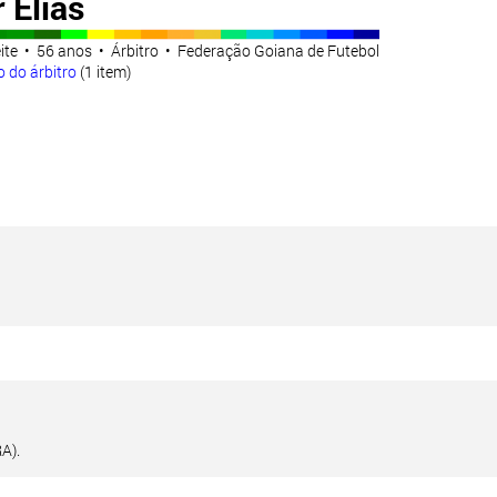
 Elias
Leite • 56 anos • Árbitro • Federação Goiana de Futebol
 do árbitro
(1 item)
A).