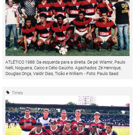
ATLÉTICO 1988: Da esquerda para a direita. De pé: Wlamir, Paulo
Nelli, Nogueira, Caíco e Célio Gaúcho. Agachados: Zé Henrique,
Douglas Onça, Valdir Dias, Ticão e William. - Foto: Paulo Saad
Times