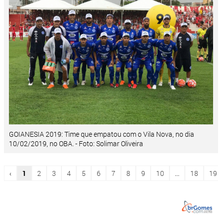
GOIANESIA 2019: Time que empatou com o Vila Nova, no dia
10/02/2019, no OBA. - Foto: Solimar Oliveira
‹
1
2
3
4
5
6
7
8
9
10
...
18
19